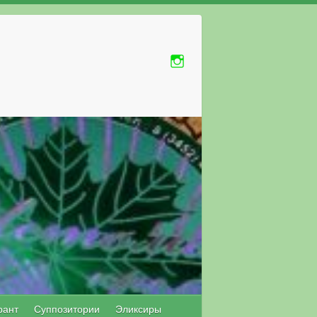
рант
Суппозитории
Эликсиры